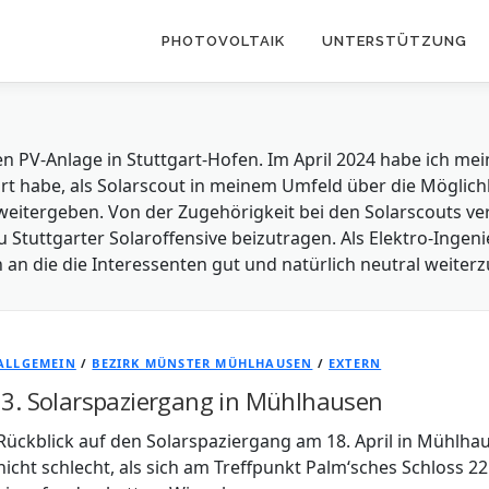
PHOTOVOLTAIK
UNTERSTÜTZUNG
enen PV-Anlage in Stuttgart-Hofen. Im April 2024 habe ich
ört habe, als Solarscout in meinem Umfeld über die Möglich
 weitergeben. Von der Zugehörigkeit bei den Solarscouts ve
 Stuttgarter Solaroffensive beizutragen. Als Elektro-Ingeni
n an die die Interessenten gut und natürlich neutral weiter
ALLGEMEIN
/
BEZIRK MÜNSTER MÜHLHAUSEN
/
EXTERN
3. Solarspaziergang in Mühlhausen
Rückblick auf den Solarspaziergang am 18. April in Mühlh
nicht schlecht, als sich am Treffpunkt Palm‘sches Schloss 