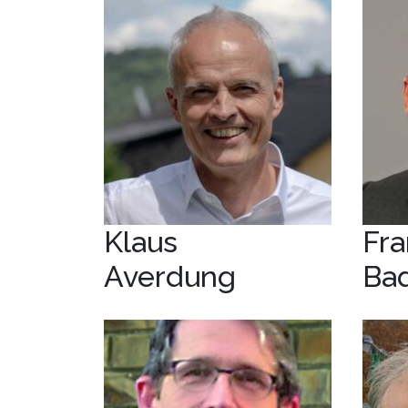
Klaus
Fra
Averdung
Ba