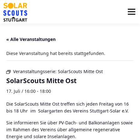
Zum
Inhalt
Menü
springen
PHOTOVOLTAIK
UNTERSTÜTZUNG
« Alle Veranstaltungen
Diese Veranstaltung hat bereits stattgefunden.
AKTUELLES
BEZIRKSGRUPPEN
LOGIN
Veranstaltungsserie:
SolarScouts Mitte Ost
SolarScouts Mitte Ost
17. Juli / 16:00
-
18:00
Die SolarScouts Mitte Ost treffen sich jeden Freitag von 16
bis 18 Uhr im Solargarten des Vereins Stuttgart-Solar e.V.
Sie informieren Sie über PV-Dach- und Balkonanlagen sowie
im Rahmen des Vereins über allgemeine regenerative
Energie und solare Inselanlagen.