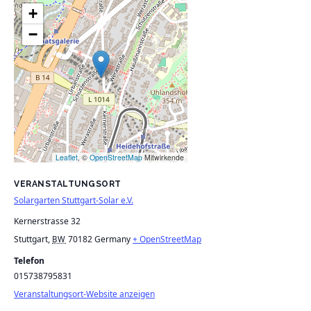
+
−
Leaflet
, ©
OpenStreetMap
Mitwirkende
VERANSTALTUNGSORT
Solargarten Stuttgart-Solar e.V.
Kernerstrasse 32
Stuttgart
,
70182
Germany
+ OpenStreetMap
BW
Telefon
015738795831
Veranstaltungsort-Website anzeigen