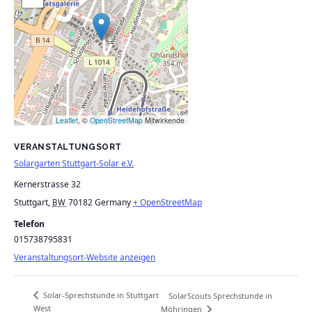
Leaflet
, ©
OpenStreetMap
Mitwirkende
VERANSTALTUNGSORT
Solargarten Stuttgart-Solar e.V.
Kernerstrasse 32
Stuttgart
,
70182
Germany
+ OpenStreetMap
BW
Telefon
015738795831
Veranstaltungsort-Website anzeigen
Solar-Sprechstunde in Stuttgart
SolarScouts Sprechstunde in
West
Möhringen