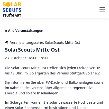
Zum
Inhalt
Menü
springen
PHOTOVOLTAIK
UNTERSTÜTZUNG
« Alle Veranstaltungen
Veranstaltungsserie:
SolarScouts Mitte Ost
AKTUELLES
BEZIRKSGRUPPEN
LOGIN
SolarScouts Mitte Ost
23. Oktober / 16:00
-
18:00
Die SolarScouts Mitte Ost treffen sich jeden Freitag von 16
bis 18 Uhr im Solargarten des Vereins Stuttgart-Solar e.V.
Sie informieren Sie über PV-Dach- und Balkonanlagen sowie
im Rahmen des Vereins über allgemeine regenerative
Energie und solare Inselanlagen.
Im Solargarten können Sie solar bewässerte Hochbeete und
einen Solar-Sonnenschirm besichtigen und kleine