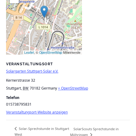
Leaflet
, ©
OpenStreetMap
Mitwirkende
VERANSTALTUNGSORT
Solargarten Stuttgart-Solar e.V.
Kernerstrasse 32
Stuttgart
,
70182
Germany
+ OpenStreetMap
BW
Telefon
015738795831
Veranstaltungsort-Website anzeigen
Solar-Sprechstunde in Stuttgart
SolarScouts Sprechstunde in
West
Möhringen