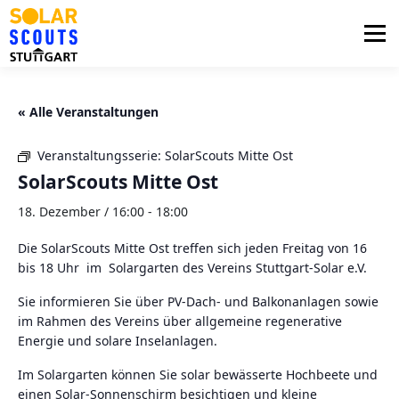
Zum
Inhalt
Menü
springen
PHOTOVOLTAIK
UNTERSTÜTZUNG
« Alle Veranstaltungen
Veranstaltungsserie:
SolarScouts Mitte Ost
AKTUELLES
BEZIRKSGRUPPEN
LOGIN
SolarScouts Mitte Ost
18. Dezember / 16:00
-
18:00
Die SolarScouts Mitte Ost treffen sich jeden Freitag von 16
bis 18 Uhr im Solargarten des Vereins Stuttgart-Solar e.V.
Sie informieren Sie über PV-Dach- und Balkonanlagen sowie
im Rahmen des Vereins über allgemeine regenerative
Energie und solare Inselanlagen.
Im Solargarten können Sie solar bewässerte Hochbeete und
einen Solar-Sonnenschirm besichtigen und kleine