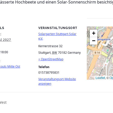
wässerte Hochbeete und einen Solar-Sonnenschirm besichti
ILS
VERANSTALTUNGSORT
+
Solargarten Stuttgart-Solar
:
e.V.
−
AI 2027
Kernerstrasse 32
 18:00
Stuttgart
,
70182
Germany
BW
+ OpenStreetMap
:
outs Mitte Ost
Telefon
015738795831
Leaflet
, ©
Op
Veranstaltungsort-Website
anzeigen
West