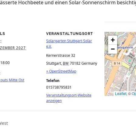
wässerte Hochbeete und einen Solar-Sonnenschirm besichti
ILS
VERANSTALTUNGSORT
+
Solargarten Stuttgart-Solar
:
e.V.
−
EZEMBER 2027
Kernerstrasse 32
 18:00
Stuttgart
,
70182
Germany
BW
+ OpenStreetMap
:
outs Mitte Ost
Telefon
015738795831
Leaflet
, ©
Op
Veranstaltungsort-Website
anzeigen
West