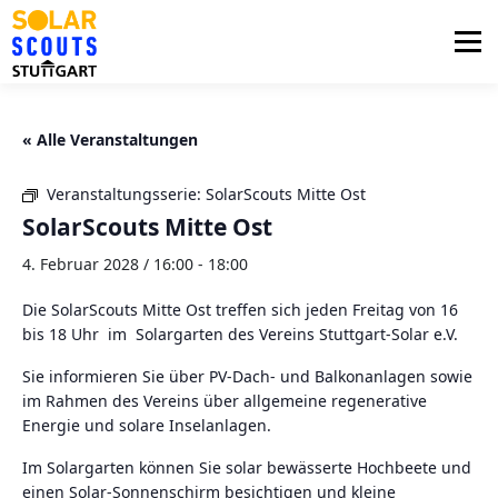
Zum
Inhalt
Menü
springen
PHOTOVOLTAIK
UNTERSTÜTZUNG
« Alle Veranstaltungen
Veranstaltungsserie:
SolarScouts Mitte Ost
AKTUELLES
BEZIRKSGRUPPEN
LOGIN
SolarScouts Mitte Ost
4. Februar 2028 / 16:00
-
18:00
Die SolarScouts Mitte Ost treffen sich jeden Freitag von 16
bis 18 Uhr im Solargarten des Vereins Stuttgart-Solar e.V.
Sie informieren Sie über PV-Dach- und Balkonanlagen sowie
im Rahmen des Vereins über allgemeine regenerative
Energie und solare Inselanlagen.
Im Solargarten können Sie solar bewässerte Hochbeete und
einen Solar-Sonnenschirm besichtigen und kleine