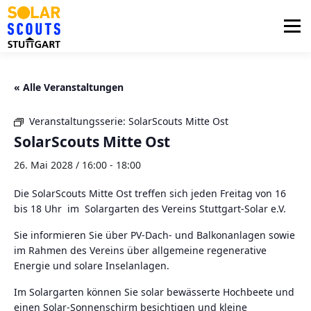
Zum
Inhalt
Menü
springen
PHOTOVOLTAIK
UNTERSTÜTZUNG
« Alle Veranstaltungen
Veranstaltungsserie:
SolarScouts Mitte Ost
AKTUELLES
BEZIRKSGRUPPEN
LOGIN
SolarScouts Mitte Ost
26. Mai 2028 / 16:00
-
18:00
Die SolarScouts Mitte Ost treffen sich jeden Freitag von 16
bis 18 Uhr im Solargarten des Vereins Stuttgart-Solar e.V.
Sie informieren Sie über PV-Dach- und Balkonanlagen sowie
im Rahmen des Vereins über allgemeine regenerative
Energie und solare Inselanlagen.
Im Solargarten können Sie solar bewässerte Hochbeete und
einen Solar-Sonnenschirm besichtigen und kleine