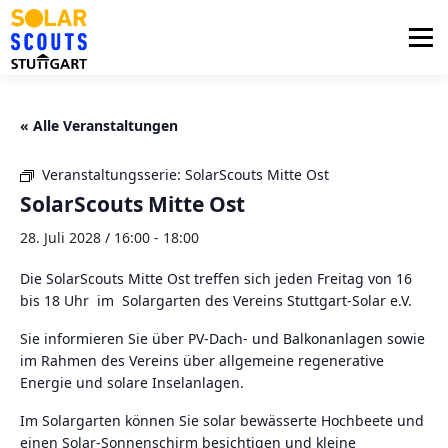
Zum
Inhalt
Menü
springen
PHOTOVOLTAIK
UNTERSTÜTZUNG
« Alle Veranstaltungen
Veranstaltungsserie:
SolarScouts Mitte Ost
AKTUELLES
BEZIRKSGRUPPEN
LOGIN
SolarScouts Mitte Ost
28. Juli 2028 / 16:00
-
18:00
Die SolarScouts Mitte Ost treffen sich jeden Freitag von 16
bis 18 Uhr im Solargarten des Vereins Stuttgart-Solar e.V.
Sie informieren Sie über PV-Dach- und Balkonanlagen sowie
im Rahmen des Vereins über allgemeine regenerative
Energie und solare Inselanlagen.
Im Solargarten können Sie solar bewässerte Hochbeete und
einen Solar-Sonnenschirm besichtigen und kleine