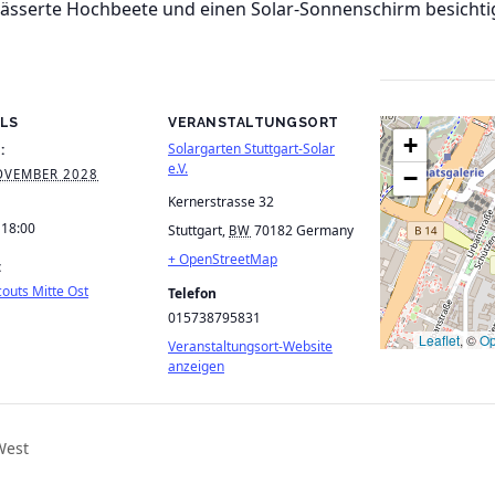
wässerte Hochbeete und einen Solar-Sonnenschirm besichti
ILS
VERANSTALTUNGSORT
+
Solargarten Stuttgart-Solar
:
e.V.
−
OVEMBER 2028
Kernerstrasse 32
 18:00
Stuttgart
,
70182
Germany
BW
+ OpenStreetMap
:
outs Mitte Ost
Telefon
015738795831
Leaflet
, ©
Op
Veranstaltungsort-Website
anzeigen
West