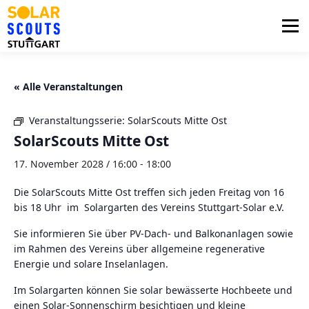
Zum
Inhalt
Menü
springen
PHOTOVOLTAIK
UNTERSTÜTZUNG
« Alle Veranstaltungen
Veranstaltungsserie:
SolarScouts Mitte Ost
AKTUELLES
BEZIRKSGRUPPEN
LOGIN
SolarScouts Mitte Ost
17. November 2028 / 16:00
-
18:00
Die SolarScouts Mitte Ost treffen sich jeden Freitag von 16
bis 18 Uhr im Solargarten des Vereins Stuttgart-Solar e.V.
Sie informieren Sie über PV-Dach- und Balkonanlagen sowie
im Rahmen des Vereins über allgemeine regenerative
Energie und solare Inselanlagen.
Im Solargarten können Sie solar bewässerte Hochbeete und
einen Solar-Sonnenschirm besichtigen und kleine