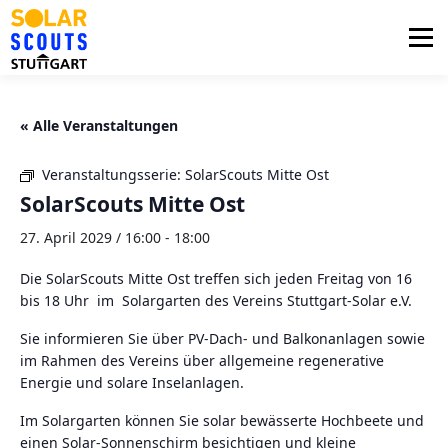
Zum
Inhalt
Menü
springen
PHOTOVOLTAIK
UNTERSTÜTZUNG
« Alle Veranstaltungen
Veranstaltungsserie:
SolarScouts Mitte Ost
AKTUELLES
BEZIRKSGRUPPEN
LOGIN
SolarScouts Mitte Ost
27. April 2029 / 16:00
-
18:00
Die SolarScouts Mitte Ost treffen sich jeden Freitag von 16
bis 18 Uhr im Solargarten des Vereins Stuttgart-Solar e.V.
Sie informieren Sie über PV-Dach- und Balkonanlagen sowie
im Rahmen des Vereins über allgemeine regenerative
Energie und solare Inselanlagen.
Im Solargarten können Sie solar bewässerte Hochbeete und
einen Solar-Sonnenschirm besichtigen und kleine