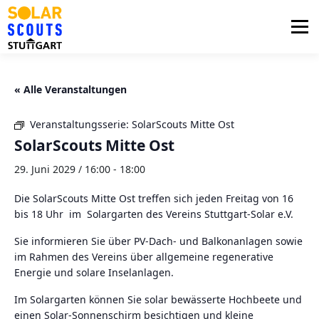
Zum
Inhalt
Menü
springen
PHOTOVOLTAIK
UNTERSTÜTZUNG
« Alle Veranstaltungen
Veranstaltungsserie:
SolarScouts Mitte Ost
AKTUELLES
BEZIRKSGRUPPEN
LOGIN
SolarScouts Mitte Ost
29. Juni 2029 / 16:00
-
18:00
Die SolarScouts Mitte Ost treffen sich jeden Freitag von 16
bis 18 Uhr im Solargarten des Vereins Stuttgart-Solar e.V.
Sie informieren Sie über PV-Dach- und Balkonanlagen sowie
im Rahmen des Vereins über allgemeine regenerative
Energie und solare Inselanlagen.
Im Solargarten können Sie solar bewässerte Hochbeete und
einen Solar-Sonnenschirm besichtigen und kleine