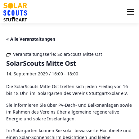
Zum
Inhalt
Menü
springen
PHOTOVOLTAIK
UNTERSTÜTZUNG
« Alle Veranstaltungen
Veranstaltungsserie:
SolarScouts Mitte Ost
AKTUELLES
BEZIRKSGRUPPEN
LOGIN
SolarScouts Mitte Ost
14. September 2029 / 16:00
-
18:00
Die SolarScouts Mitte Ost treffen sich jeden Freitag von 16
bis 18 Uhr im Solargarten des Vereins Stuttgart-Solar e.V.
Sie informieren Sie über PV-Dach- und Balkonanlagen sowie
im Rahmen des Vereins über allgemeine regenerative
Energie und solare Inselanlagen.
Im Solargarten können Sie solar bewässerte Hochbeete und
einen Solar-Sonnenschirm besichtigen und kleine