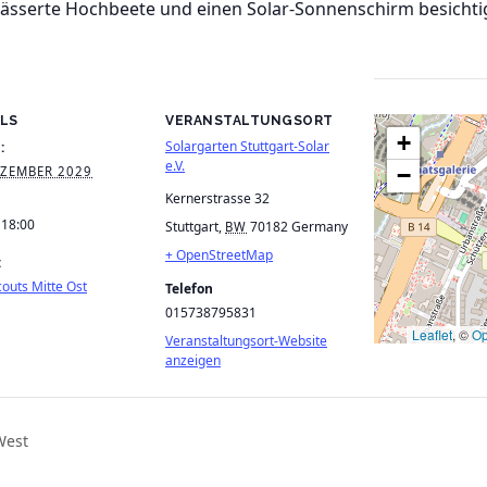
wässerte Hochbeete und einen Solar-Sonnenschirm besichti
ILS
VERANSTALTUNGSORT
+
Solargarten Stuttgart-Solar
:
e.V.
−
EZEMBER 2029
Kernerstrasse 32
 18:00
Stuttgart
,
70182
Germany
BW
+ OpenStreetMap
:
outs Mitte Ost
Telefon
015738795831
Leaflet
, ©
Op
Veranstaltungsort-Website
anzeigen
West