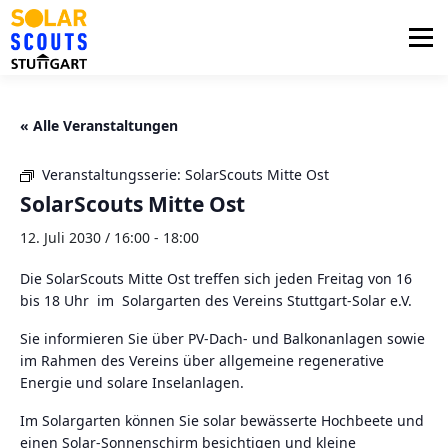
Zum
Inhalt
Menü
springen
PHOTOVOLTAIK
UNTERSTÜTZUNG
« Alle Veranstaltungen
Veranstaltungsserie:
SolarScouts Mitte Ost
AKTUELLES
BEZIRKSGRUPPEN
LOGIN
SolarScouts Mitte Ost
12. Juli 2030 / 16:00
-
18:00
Die SolarScouts Mitte Ost treffen sich jeden Freitag von 16
bis 18 Uhr im Solargarten des Vereins Stuttgart-Solar e.V.
Sie informieren Sie über PV-Dach- und Balkonanlagen sowie
im Rahmen des Vereins über allgemeine regenerative
Energie und solare Inselanlagen.
Im Solargarten können Sie solar bewässerte Hochbeete und
einen Solar-Sonnenschirm besichtigen und kleine