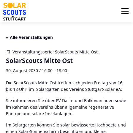
Zum
Inhalt
Menü
springen
PHOTOVOLTAIK
UNTERSTÜTZUNG
« Alle Veranstaltungen
Veranstaltungsserie:
SolarScouts Mitte Ost
AKTUELLES
BEZIRKSGRUPPEN
LOGIN
SolarScouts Mitte Ost
30. August 2030 / 16:00
-
18:00
Die SolarScouts Mitte Ost treffen sich jeden Freitag von 16
bis 18 Uhr im Solargarten des Vereins Stuttgart-Solar e.V.
Sie informieren Sie über PV-Dach- und Balkonanlagen sowie
im Rahmen des Vereins über allgemeine regenerative
Energie und solare Inselanlagen.
Im Solargarten können Sie solar bewässerte Hochbeete und
einen Solar-Sonnenschirm besichtigen und kleine