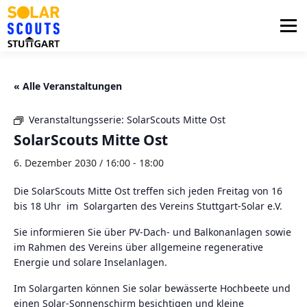
Zum
Inhalt
Menü
springen
PHOTOVOLTAIK
UNTERSTÜTZUNG
« Alle Veranstaltungen
Veranstaltungsserie:
SolarScouts Mitte Ost
AKTUELLES
BEZIRKSGRUPPEN
LOGIN
SolarScouts Mitte Ost
6. Dezember 2030 / 16:00
-
18:00
Die SolarScouts Mitte Ost treffen sich jeden Freitag von 16
bis 18 Uhr im Solargarten des Vereins Stuttgart-Solar e.V.
Sie informieren Sie über PV-Dach- und Balkonanlagen sowie
im Rahmen des Vereins über allgemeine regenerative
Energie und solare Inselanlagen.
Im Solargarten können Sie solar bewässerte Hochbeete und
einen Solar-Sonnenschirm besichtigen und kleine