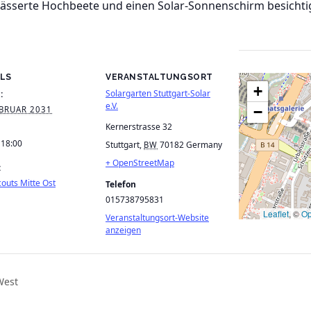
wässerte Hochbeete und einen Solar-Sonnenschirm besichti
ILS
VERANSTALTUNGSORT
+
Solargarten Stuttgart-Solar
:
e.V.
−
EBRUAR 2031
Kernerstrasse 32
 18:00
Stuttgart
,
70182
Germany
BW
+ OpenStreetMap
:
outs Mitte Ost
Telefon
015738795831
Leaflet
, ©
Op
Veranstaltungsort-Website
anzeigen
West