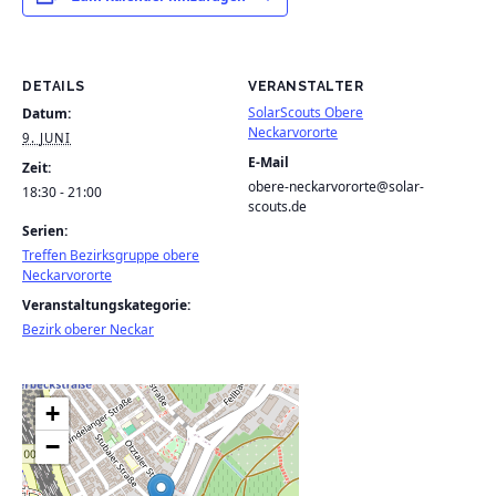
DETAILS
VERANSTALTER
SolarScouts Obere
Datum:
Neckarvororte
9. JUNI
E-Mail
Zeit:
obere-neckarvororte@solar-
18:30 - 21:00
scouts.de
Serien:
Treffen Bezirksgruppe obere
Neckarvororte
Veranstaltungskategorie:
Bezirk oberer Neckar
+
−