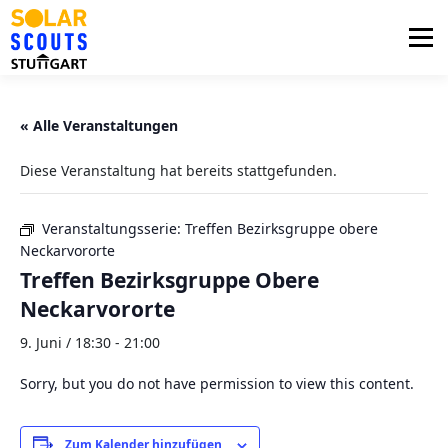
Zum
Inhalt
Menü
springen
PHOTOVOLTAIK
UNTERSTÜTZUNG
« Alle Veranstaltungen
Diese Veranstaltung hat bereits stattgefunden.
AKTUELLES
BEZIRKSGRUPPEN
LOGIN
Veranstaltungsserie:
Treffen Bezirksgruppe obere
Neckarvororte
Treffen Bezirksgruppe Obere
Neckarvororte
9. Juni / 18:30
-
21:00
Sorry, but you do not have permission to view this content.
Zum Kalender hinzufügen