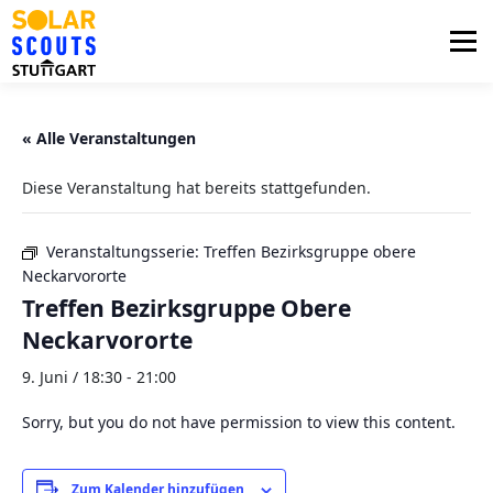
Zum
Inhalt
Menü
springen
PHOTOVOLTAIK
UNTERSTÜTZUNG
« Alle Veranstaltungen
Diese Veranstaltung hat bereits stattgefunden.
AKTUELLES
BEZIRKSGRUPPEN
LOGIN
Veranstaltungsserie:
Treffen Bezirksgruppe obere
Neckarvororte
Treffen Bezirksgruppe Obere
Neckarvororte
9. Juni / 18:30
-
21:00
Sorry, but you do not have permission to view this content.
Zum Kalender hinzufügen