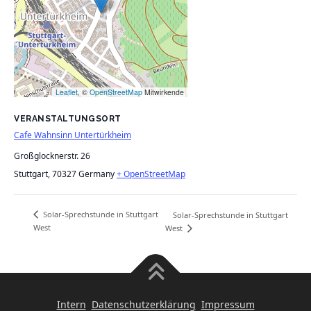
Leaflet
, ©
OpenStreetMap
Mitwirkende
VERANSTALTUNGSORT
Cafe Wahnsinn Untertürkheim
Großglocknerstr. 26
Stuttgart
,
70327
Germany
+ OpenStreetMap
Solar-Sprechstunde in Stuttgart
Solar-Sprechstunde in Stuttgart
West
West
Intern
Datenschutzerklärung
Impressum