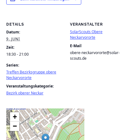
DETAILS
VERANSTALTER
SolarScouts Obere
Datum:
Neckarvororte
9. JUNI
E-Mail
Zeit:
obere-neckarvororte@solar-
18:30 - 21:00
scouts.de
Serien:
Treffen Bezirksgruppe obere
Neckarvororte
Veranstaltungskategorie:
Bezirk oberer Neckar
+
−