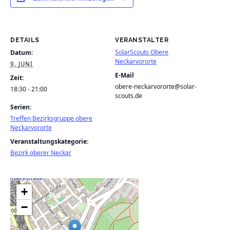
DETAILS
VERANSTALTER
SolarScouts Obere
Datum:
Neckarvororte
9. JUNI
E-Mail
Zeit:
obere-neckarvororte@solar-
18:30 - 21:00
scouts.de
Serien:
Treffen Bezirksgruppe obere
Neckarvororte
Veranstaltungskategorie:
Bezirk oberer Neckar
+
−