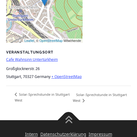
Leaflet
, ©
OpenStreetMap
Mitwirkende
VERANSTALTUNGSORT
Cafe Wahnsinn Untertürkheim
Großglocknerstr. 26
Stuttgart
,
70327
Germany
+ OpenStreetMap
Solar-Sprechstunde in Stuttgart
Solar-Sprechstunde in Stuttgart
West
West
Intern
Datenschutzerklärung
Impressum