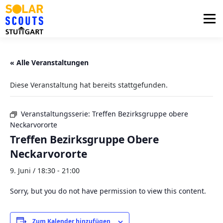
Zum
Inhalt
Menü
springen
PHOTOVOLTAIK
UNTERSTÜTZUNG
« Alle Veranstaltungen
Diese Veranstaltung hat bereits stattgefunden.
AKTUELLES
BEZIRKSGRUPPEN
LOGIN
Veranstaltungsserie:
Treffen Bezirksgruppe obere
Neckarvororte
Treffen Bezirksgruppe Obere
Neckarvororte
9. Juni / 18:30
-
21:00
Sorry, but you do not have permission to view this content.
Zum Kalender hinzufügen