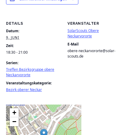
DETAILS
VERANSTALTER
SolarScouts Obere
Datum:
Neckarvororte
9. JUNI
E-Mail
Zeit:
obere-neckarvororte@solar-
18:30 - 21:00
scouts.de
Serien:
Treffen Bezirksgruppe obere
Neckarvororte
Veranstaltungskategorie:
Bezirk oberer Neckar
+
−