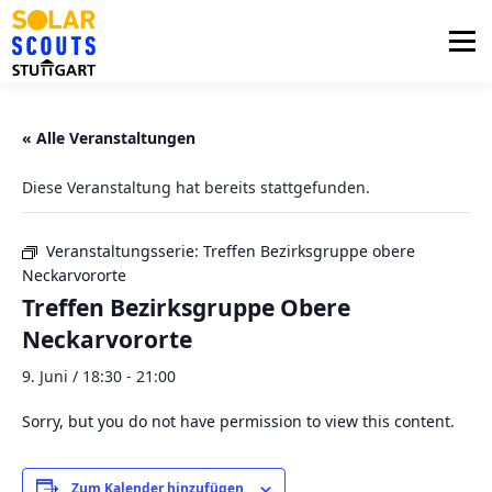
Zum
Inhalt
Menü
springen
PHOTOVOLTAIK
UNTERSTÜTZUNG
« Alle Veranstaltungen
Diese Veranstaltung hat bereits stattgefunden.
AKTUELLES
BEZIRKSGRUPPEN
LOGIN
Veranstaltungsserie:
Treffen Bezirksgruppe obere
Neckarvororte
Treffen Bezirksgruppe Obere
Neckarvororte
9. Juni / 18:30
-
21:00
Sorry, but you do not have permission to view this content.
Zum Kalender hinzufügen