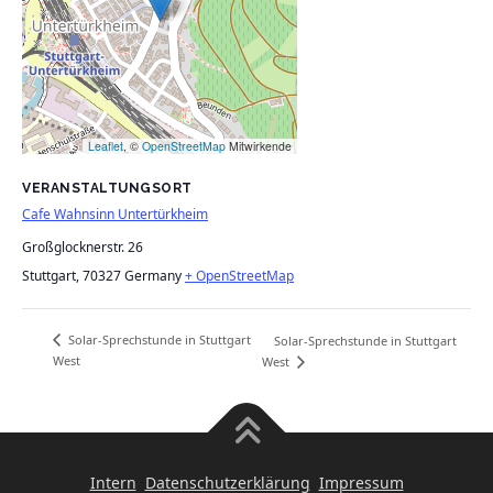
Leaflet
, ©
OpenStreetMap
Mitwirkende
VERANSTALTUNGSORT
Cafe Wahnsinn Untertürkheim
Großglocknerstr. 26
Stuttgart
,
70327
Germany
+ OpenStreetMap
Solar-Sprechstunde in Stuttgart
Solar-Sprechstunde in Stuttgart
West
West
Intern
Datenschutzerklärung
Impressum