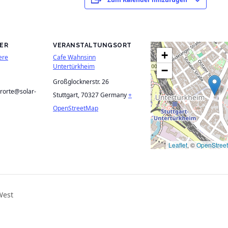
ER
VERANSTALTUNGSORT
+
ere
Cafe Wahnsinn
Untertürkheim
−
Großglocknerstr. 26
rorte@solar-
Stuttgart
,
70327
Germany
+
OpenStreetMap
Leaflet
, ©
OpenStree
West