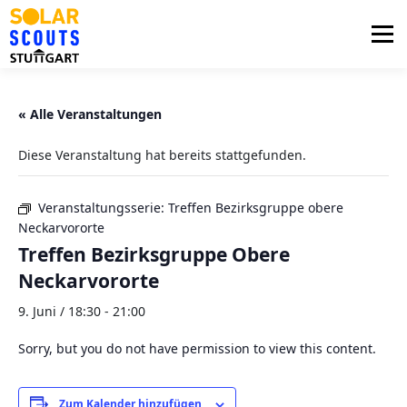
Zum
Inhalt
Menü
springen
PHOTOVOLTAIK
UNTERSTÜTZUNG
« Alle Veranstaltungen
Diese Veranstaltung hat bereits stattgefunden.
AKTUELLES
BEZIRKSGRUPPEN
LOGIN
Veranstaltungsserie:
Treffen Bezirksgruppe obere
Neckarvororte
Treffen Bezirksgruppe Obere
Neckarvororte
9. Juni / 18:30
-
21:00
Sorry, but you do not have permission to view this content.
Zum Kalender hinzufügen