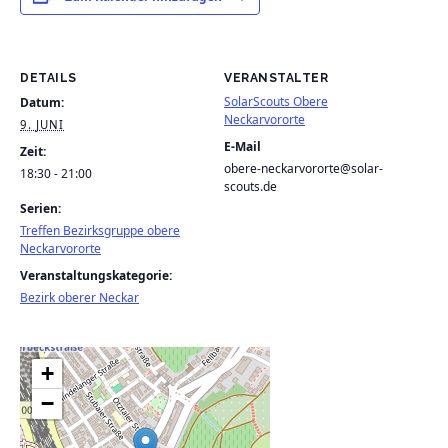
DETAILS
VERANSTALTER
SolarScouts Obere
Datum:
Neckarvororte
9. JUNI
E-Mail
Zeit:
obere-neckarvororte@solar-
18:30 - 21:00
scouts.de
Serien:
Treffen Bezirksgruppe obere
Neckarvororte
Veranstaltungskategorie:
Bezirk oberer Neckar
+
−