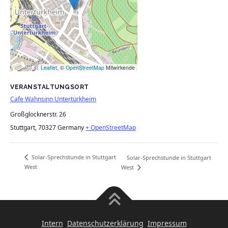
Leaflet
, ©
OpenStreetMap
Mitwirkende
VERANSTALTUNGSORT
Cafe Wahnsinn Untertürkheim
Großglocknerstr. 26
Stuttgart
,
70327
Germany
+ OpenStreetMap
Solar-Sprechstunde in Stuttgart
Solar-Sprechstunde in Stuttgart
West
West
Intern
Datenschutzerklärung
Impressum