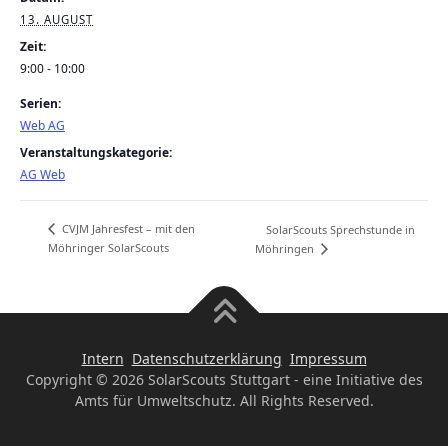
13. AUGUST
Zeit:
9:00 - 10:00
Serien:
Web AG
Veranstaltungskategorie:
AG Web
CVJM Jahresfest – mit den
SolarScouts Sprechstunde in
Möhringer SolarScouts
Möhringen
Intern
Datenschutzerklärung
Impressum
Copyright © 2026 SolarScouts Stuttgart - eine Initiative des
Amts für Umweltschutz. All Rights Reserved.