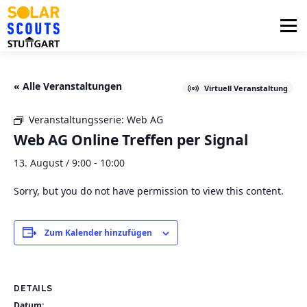
Zum
Inhalt
Menü
springen
PHOTOVOLTAIK
UNTERSTÜTZUNG
« Alle Veranstaltungen
Virtuell Veranstaltung
Veranstaltungsserie:
Web AG
AKTUELLES
BEZIRKSGRUPPEN
LOGIN
Web AG Online Treffen per Signal
13. August / 9:00
-
10:00
Sorry, but you do not have permission to view this content.
Zum Kalender hinzufügen
DETAILS
Datum: