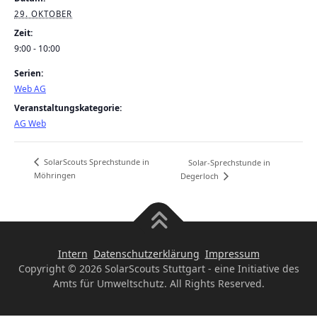
29. OKTOBER
Zeit:
9:00 - 10:00
Serien:
Web AG
Veranstaltungskategorie:
AG Web
SolarScouts Sprechstunde in
Solar-Sprechstunde in
Möhringen
Degerloch
Intern
Datenschutzerklärung
Impressum
Copyright © 2026 SolarScouts Stuttgart - eine Initiative des
Amts für Umweltschutz. All Rights Reserved.