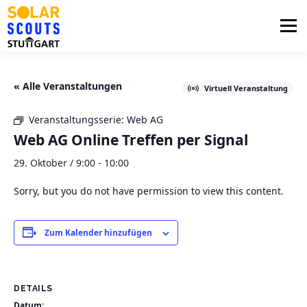
Zum
Inhalt
Menü
springen
PHOTOVOLTAIK
UNTERSTÜTZUNG
« Alle Veranstaltungen
Virtuell Veranstaltung
Veranstaltungsserie:
Web AG
AKTUELLES
BEZIRKSGRUPPEN
LOGIN
Web AG Online Treffen per Signal
29. Oktober / 9:00
-
10:00
Sorry, but you do not have permission to view this content.
Zum Kalender hinzufügen
DETAILS
Datum: