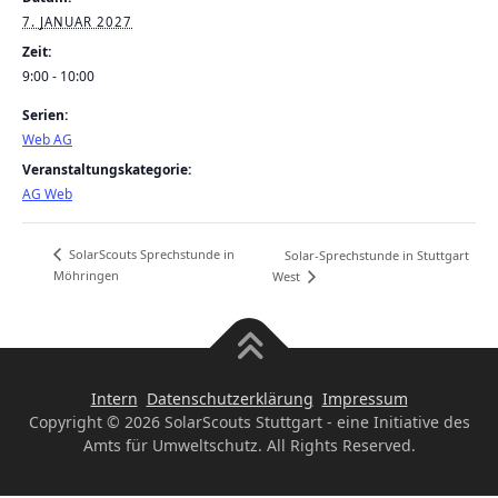
7. JANUAR 2027
Zeit:
9:00 - 10:00
Serien:
Web AG
Veranstaltungskategorie:
AG Web
SolarScouts Sprechstunde in
Solar-Sprechstunde in Stuttgart
Möhringen
West
Intern
Datenschutzerklärung
Impressum
Copyright © 2026 SolarScouts Stuttgart - eine Initiative des
Amts für Umweltschutz. All Rights Reserved.