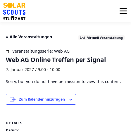
Zum
Inhalt
Menü
springen
PHOTOVOLTAIK
UNTERSTÜTZUNG
« Alle Veranstaltungen
Virtuell Veranstaltung
Veranstaltungsserie:
Web AG
AKTUELLES
BEZIRKSGRUPPEN
LOGIN
Web AG Online Treffen per Signal
7. Januar 2027 / 9:00
-
10:00
Sorry, but you do not have permission to view this content.
Zum Kalender hinzufügen
DETAILS
Datum: