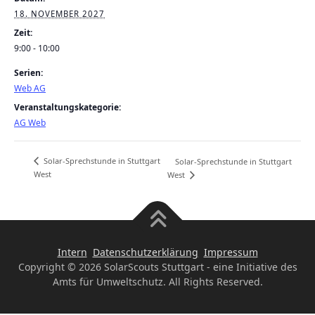
18. NOVEMBER 2027
Zeit:
9:00 - 10:00
Serien:
Web AG
Veranstaltungskategorie:
AG Web
Solar-Sprechstunde in Stuttgart
Solar-Sprechstunde in Stuttgart
West
West
Intern
Datenschutzerklärung
Impressum
Copyright © 2026 SolarScouts Stuttgart - eine Initiative des
Amts für Umweltschutz. All Rights Reserved.