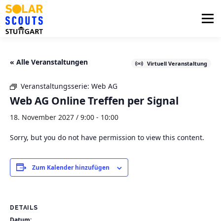
Zum
Inhalt
Menü
springen
PHOTOVOLTAIK
UNTERSTÜTZUNG
« Alle Veranstaltungen
Virtuell Veranstaltung
Veranstaltungsserie:
Web AG
AKTUELLES
BEZIRKSGRUPPEN
LOGIN
Web AG Online Treffen per Signal
18. November 2027 / 9:00
-
10:00
Sorry, but you do not have permission to view this content.
Zum Kalender hinzufügen
DETAILS
Datum: