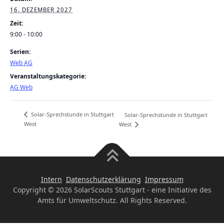
16. DEZEMBER 2027
Zeit:
9:00 - 10:00
Serien:
Web AG
Veranstaltungskategorie:
AG Web
Solar-Sprechstunde in Stuttgart
Solar-Sprechstunde in Stuttgart
West
West
Intern
Datenschutzerklärung
Impressum
Copyright © 2026 SolarScouts Stuttgart - eine Initiative des
Amts für Umweltschutz. All Rights Reserved.