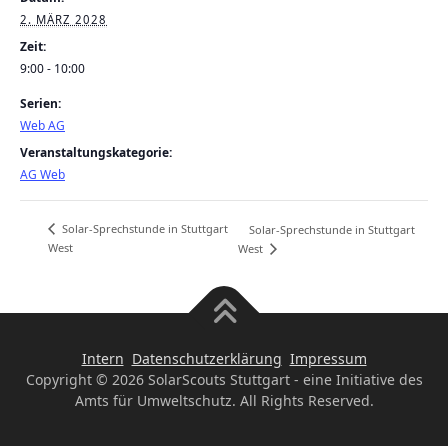
2. MÄRZ 2028
Zeit:
9:00 - 10:00
Serien:
Web AG
Veranstaltungskategorie:
AG Web
Solar-Sprechstunde in Stuttgart
Solar-Sprechstunde in Stuttgart
West
West
Intern
Datenschutzerklärung
Impressum
Copyright © 2026 SolarScouts Stuttgart - eine Initiative des
Amts für Umweltschutz. All Rights Reserved.