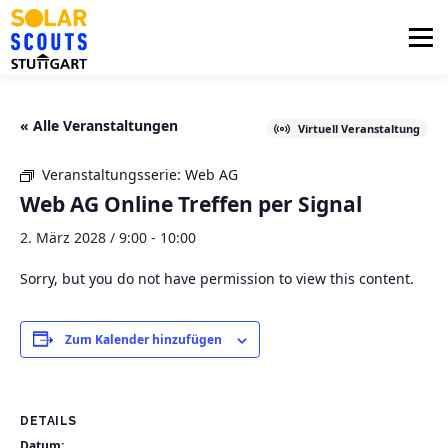
Zum
Inhalt
Menü
springen
PHOTOVOLTAIK
UNTERSTÜTZUNG
« Alle Veranstaltungen
Virtuell Veranstaltung
Veranstaltungsserie:
Web AG
AKTUELLES
BEZIRKSGRUPPEN
LOGIN
Web AG Online Treffen per Signal
2. März 2028 / 9:00
-
10:00
Sorry, but you do not have permission to view this content.
Zum Kalender hinzufügen
DETAILS
Datum: