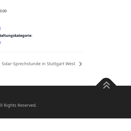
10:00
G
taltungskategorie:
b
Solar-Sprechstunde in Stuttgart West
ll Rights Reserved.