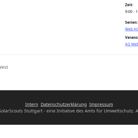
Zeit:
9:00 - 
Serien:
Web A
Verans
AG We
West
Intern
Datenschutzerklärung
Impressum
olarScouts Stuttgart - eine Initiative des Amts für Umweltschutz. A