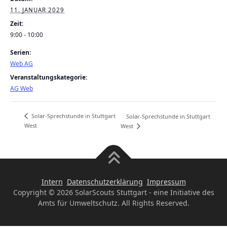
11. JANUAR 2029
Zeit:
9:00 - 10:00
Serien:
Web AG
Veranstaltungskategorie:
AG Web
Solar-Sprechstunde in Stuttgart
Solar-Sprechstunde in Stuttgart
West
West
Intern
Datenschutzerklärung
Impressum
Copyright © 2026 SolarScouts Stuttgart - eine Initiative des
Amts für Umweltschutz. All Rights Reserved.