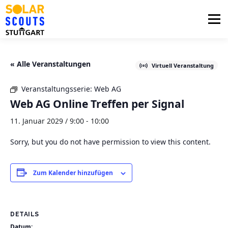
Zum
Inhalt
Menü
springen
PHOTOVOLTAIK
UNTERSTÜTZUNG
« Alle Veranstaltungen
Virtuell Veranstaltung
Veranstaltungsserie:
Web AG
AKTUELLES
BEZIRKSGRUPPEN
LOGIN
Web AG Online Treffen per Signal
11. Januar 2029 / 9:00
-
10:00
Sorry, but you do not have permission to view this content.
Zum Kalender hinzufügen
DETAILS
Datum: