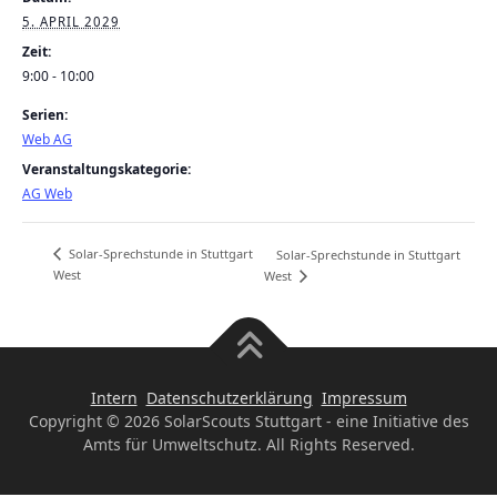
5. APRIL 2029
Zeit:
9:00 - 10:00
Serien:
Web AG
Veranstaltungskategorie:
AG Web
Solar-Sprechstunde in Stuttgart
Solar-Sprechstunde in Stuttgart
West
West
Intern
Datenschutzerklärung
Impressum
Copyright © 2026 SolarScouts Stuttgart - eine Initiative des
Amts für Umweltschutz. All Rights Reserved.