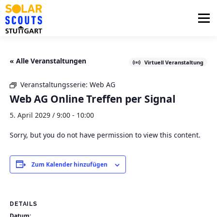
Zum
Inhalt
Menü
springen
PHOTOVOLTAIK
UNTERSTÜTZUNG
« Alle Veranstaltungen
Virtuell Veranstaltung
Veranstaltungsserie:
Web AG
AKTUELLES
BEZIRKSGRUPPEN
LOGIN
Web AG Online Treffen per Signal
5. April 2029 / 9:00
-
10:00
Sorry, but you do not have permission to view this content.
Zum Kalender hinzufügen
DETAILS
Datum: