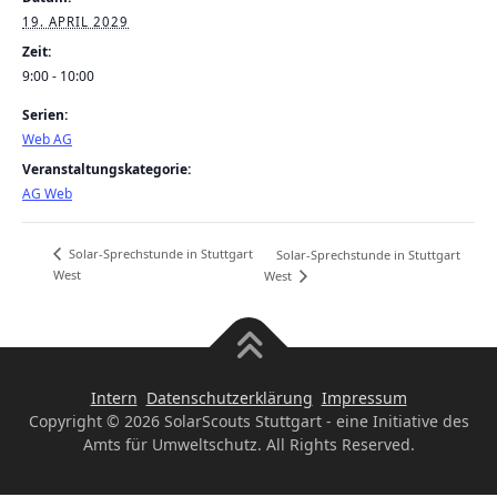
19. APRIL 2029
Zeit:
9:00 - 10:00
Serien:
Web AG
Veranstaltungskategorie:
AG Web
Solar-Sprechstunde in Stuttgart
Solar-Sprechstunde in Stuttgart
West
West
Intern
Datenschutzerklärung
Impressum
Copyright © 2026 SolarScouts Stuttgart - eine Initiative des
Amts für Umweltschutz. All Rights Reserved.