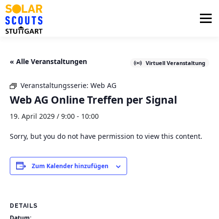
Zum
Inhalt
Menü
springen
PHOTOVOLTAIK
UNTERSTÜTZUNG
« Alle Veranstaltungen
Virtuell Veranstaltung
Veranstaltungsserie:
Web AG
AKTUELLES
BEZIRKSGRUPPEN
LOGIN
Web AG Online Treffen per Signal
19. April 2029 / 9:00
-
10:00
Sorry, but you do not have permission to view this content.
Zum Kalender hinzufügen
DETAILS
Datum: