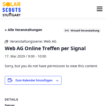
Zum
Inhalt
Menü
springen
PHOTOVOLTAIK
UNTERSTÜTZUNG
« Alle Veranstaltungen
Virtuell Veranstaltung
Veranstaltungsserie:
Web AG
AKTUELLES
BEZIRKSGRUPPEN
LOGIN
Web AG Online Treffen per Signal
17. Mai 2029 / 9:00
-
10:00
Sorry, but you do not have permission to view this content.
Zum Kalender hinzufügen
DETAILS
Datum: