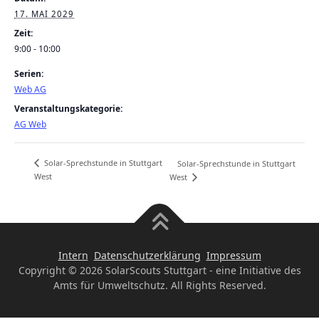
17. MAI 2029
Zeit:
9:00 - 10:00
Serien:
Web AG
Veranstaltungskategorie:
AG Web
Solar-Sprechstunde in Stuttgart
Solar-Sprechstunde in Stuttgart
West
West
Intern
Datenschutzerklärung
Impressum
Copyright © 2026 SolarScouts Stuttgart - eine Initiative des
Amts für Umweltschutz. All Rights Reserved.