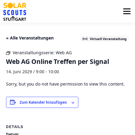
Zum
Inhalt
Menü
springen
PHOTOVOLTAIK
UNTERSTÜTZUNG
« Alle Veranstaltungen
Virtuell Veranstaltung
Veranstaltungsserie:
Web AG
AKTUELLES
BEZIRKSGRUPPEN
LOGIN
Web AG Online Treffen per Signal
14. Juni 2029 / 9:00
-
10:00
Sorry, but you do not have permission to view this content.
Zum Kalender hinzufügen
DETAILS
Datum: