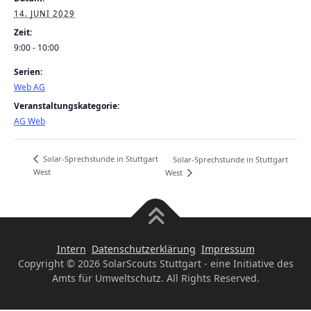
14. JUNI 2029
Zeit:
9:00 - 10:00
Serien:
Web AG
Veranstaltungskategorie:
AG Web
Solar-Sprechstunde in Stuttgart
Solar-Sprechstunde in Stuttgart
West
West
Intern
Datenschutzerklärung
Impressum
Copyright © 2026 SolarScouts Stuttgart - eine Initiative des
Amts für Umweltschutz. All Rights Reserved.