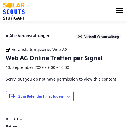
Zum
Inhalt
Menü
springen
PHOTOVOLTAIK
UNTERSTÜTZUNG
« Alle Veranstaltungen
Virtuell Veranstaltung
Veranstaltungsserie:
Web AG
AKTUELLES
BEZIRKSGRUPPEN
LOGIN
Web AG Online Treffen per Signal
13. September 2029 / 9:00
-
10:00
Sorry, but you do not have permission to view this content.
Zum Kalender hinzufügen
DETAILS
Datum: