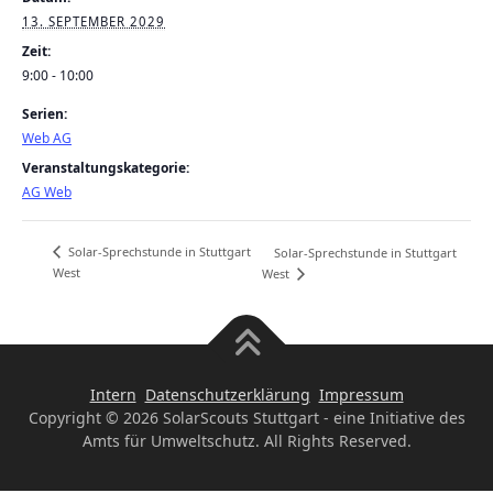
13. SEPTEMBER 2029
Zeit:
9:00 - 10:00
Serien:
Web AG
Veranstaltungskategorie:
AG Web
Solar-Sprechstunde in Stuttgart
Solar-Sprechstunde in Stuttgart
West
West
Intern
Datenschutzerklärung
Impressum
Copyright © 2026 SolarScouts Stuttgart - eine Initiative des
Amts für Umweltschutz. All Rights Reserved.