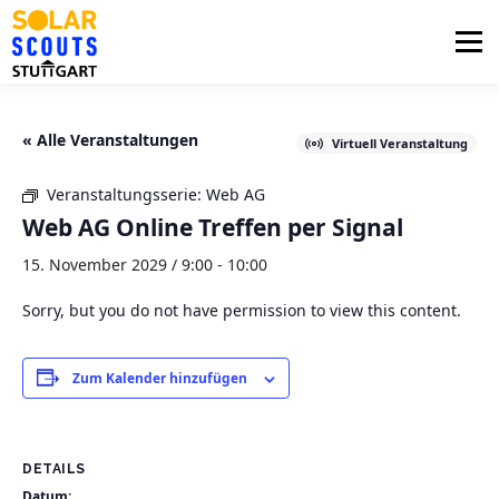
Zum
Inhalt
Menü
springen
PHOTOVOLTAIK
UNTERSTÜTZUNG
« Alle Veranstaltungen
Virtuell Veranstaltung
Veranstaltungsserie:
Web AG
AKTUELLES
BEZIRKSGRUPPEN
LOGIN
Web AG Online Treffen per Signal
15. November 2029 / 9:00
-
10:00
Sorry, but you do not have permission to view this content.
Zum Kalender hinzufügen
DETAILS
Datum: