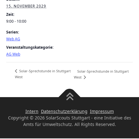
15. NOVEMBER 2029
Zeit:
9:00 - 10:00
Serien:
Web AG
Veranstaltungskategorie:
AG Web
Solar-Sprechstunde in Stuttgart
Solar-Sprechstunde in Stuttgart
West
West
Intern
Datenschutzerklärung
Impressum
Copyright © 2026 SolarScouts Stuttgart - eine Initiative des
Amts für Umweltschutz. All Rights Reserved.