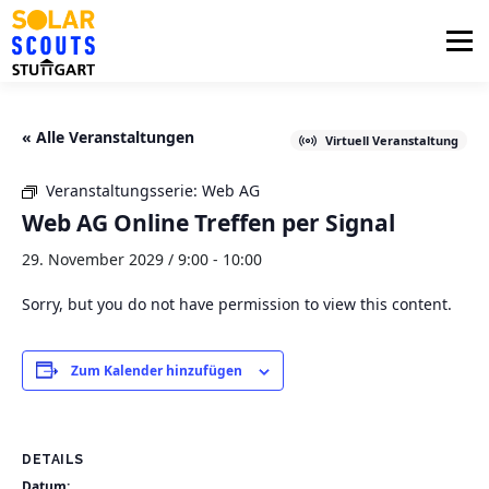
Zum
Inhalt
Menü
springen
PHOTOVOLTAIK
UNTERSTÜTZUNG
« Alle Veranstaltungen
Virtuell Veranstaltung
Veranstaltungsserie:
Web AG
AKTUELLES
BEZIRKSGRUPPEN
LOGIN
Web AG Online Treffen per Signal
29. November 2029 / 9:00
-
10:00
Sorry, but you do not have permission to view this content.
Zum Kalender hinzufügen
DETAILS
Datum: