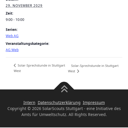
29. NOVEMBER 2029
Zeit:
9:00 - 10:00
Serien:
Web AG
Veranstaltungskategorie:
AG Web
Solar-Sprechstunde in Stuttgart
Solar-Sprechstunde in Stuttgart
West
West
Intern
Datenschutzerklärung
Impressum
Copyright © 2026 SolarScouts Stuttgart - eine Initiative des
Amts für Umweltschutz. All Rights Reserved.