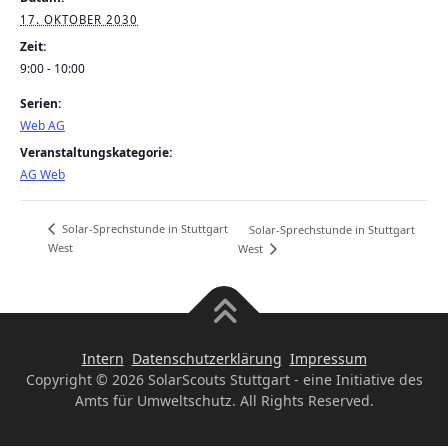
17. OKTOBER 2030
Zeit:
9:00 - 10:00
Serien:
Web AG
Veranstaltungskategorie:
AG Web
Solar-Sprechstunde in Stuttgart
Solar-Sprechstunde in Stuttgart
West
West
Intern
Datenschutzerklärung
Impressum
Copyright © 2026 SolarScouts Stuttgart - eine Initiative des
Amts für Umweltschutz. All Rights Reserved.