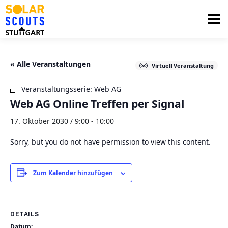
Zum
Inhalt
Menü
springen
PHOTOVOLTAIK
UNTERSTÜTZUNG
« Alle Veranstaltungen
Virtuell Veranstaltung
Veranstaltungsserie:
Web AG
AKTUELLES
BEZIRKSGRUPPEN
LOGIN
Web AG Online Treffen per Signal
17. Oktober 2030 / 9:00
-
10:00
Sorry, but you do not have permission to view this content.
Zum Kalender hinzufügen
DETAILS
Datum: