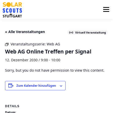
Zum
Inhalt
Menü
springen
PHOTOVOLTAIK
UNTERSTÜTZUNG
« Alle Veranstaltungen
Virtuell Veranstaltung
Veranstaltungsserie:
Web AG
AKTUELLES
BEZIRKSGRUPPEN
LOGIN
Web AG Online Treffen per Signal
12. Dezember 2030 / 9:00
-
10:00
Sorry, but you do not have permission to view this content.
Zum Kalender hinzufügen
DETAILS
Datum: