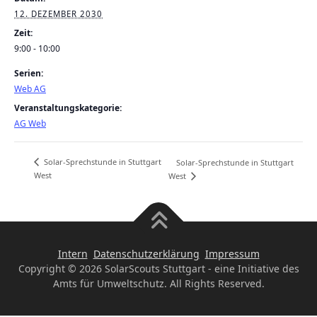
12. DEZEMBER 2030
Zeit:
9:00 - 10:00
Serien:
Web AG
Veranstaltungskategorie:
AG Web
Solar-Sprechstunde in Stuttgart
Solar-Sprechstunde in Stuttgart
West
West
Intern
Datenschutzerklärung
Impressum
Copyright © 2026 SolarScouts Stuttgart - eine Initiative des
Amts für Umweltschutz. All Rights Reserved.