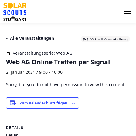
Zum
Inhalt
Menü
springen
PHOTOVOLTAIK
UNTERSTÜTZUNG
« Alle Veranstaltungen
Virtuell Veranstaltung
Veranstaltungsserie:
Web AG
AKTUELLES
BEZIRKSGRUPPEN
LOGIN
Web AG Online Treffen per Signal
2. Januar 2031 / 9:00
-
10:00
Sorry, but you do not have permission to view this content.
Zum Kalender hinzufügen
DETAILS
Datum: