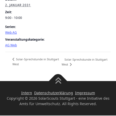
2. JANUAR 2031
Zeit:
9:00 - 10:00
Serien:
Web AG
Veranstaltungskategorie:
AG Web
Solar-Sprechstunde in Stuttgart
Solar-Sprechstunde in Stuttgart
West
West
Intern
Datenschutzerklärung
Impressum
Copyright © 2026 SolarScouts Stuttgart - eine Initiative des
Amts für Umweltschutz. All Rights Reserved.