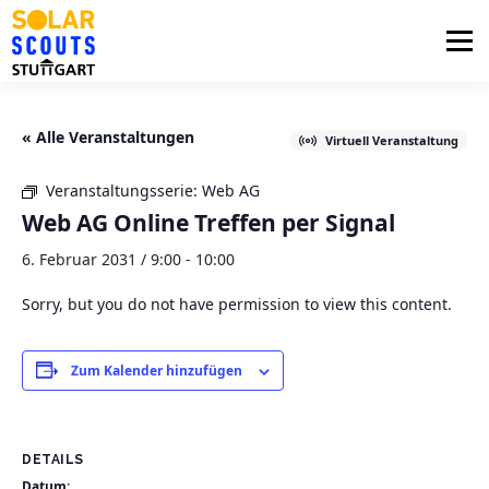
Zum
Inhalt
Menü
springen
PHOTOVOLTAIK
UNTERSTÜTZUNG
« Alle Veranstaltungen
Virtuell Veranstaltung
Veranstaltungsserie:
Web AG
AKTUELLES
BEZIRKSGRUPPEN
LOGIN
Web AG Online Treffen per Signal
6. Februar 2031 / 9:00
-
10:00
Sorry, but you do not have permission to view this content.
Zum Kalender hinzufügen
DETAILS
Datum: