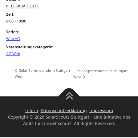
6. FEBRUAR 2031
Zeit:
9:00 - 10:00
Serien:
Web AG
Veranstaltungskategorie:
AG Web
Solar-Sprechstunde in Stuttgart
Solar-Sprechstunde in Stuttgart
West
West
Intern
Datenschutzerklärung
Impressum
Copyright © 2026 SolarScouts Stuttgart - eine Initiative des
Amts für Umweltschutz. All Rights Reserved.