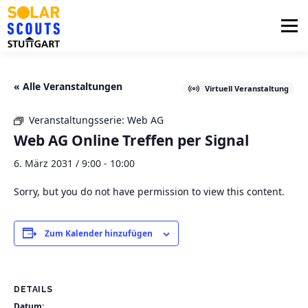
Zum
Inhalt
Menü
springen
PHOTOVOLTAIK
UNTERSTÜTZUNG
« Alle Veranstaltungen
Virtuell Veranstaltung
Veranstaltungsserie:
Web AG
AKTUELLES
BEZIRKSGRUPPEN
LOGIN
Web AG Online Treffen per Signal
6. März 2031 / 9:00
-
10:00
Sorry, but you do not have permission to view this content.
Zum Kalender hinzufügen
DETAILS
Datum: