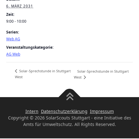
6. MÄRZ 2031
Zeit:
9:00 - 10:00
Serien:
Web AG
Veranstaltungskategorie:
AG Web
Solar-Sprechstunde in Stuttgart
Solar-Sprechstunde in Stuttgart
West
West
Intern
Datenschutzerklärung
Impressum
Copyright © 2026 SolarScouts Stuttgart - eine Initiative des
Amts für Umweltschutz. All Rights Reserved.