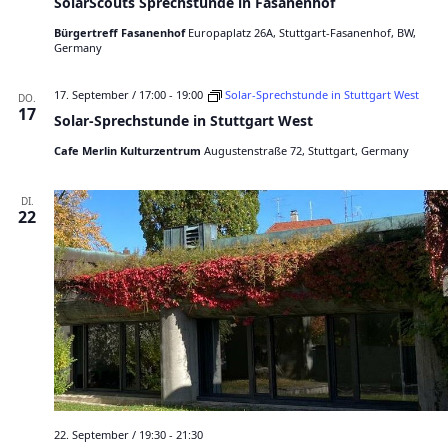
SolarScouts Sprechstunde in Fasanenhof
l
i
h
a
Bürgertreff Fasanenhof
Europaplatz 26A, Stuttgart-Fasanenhof, BW,
o
r
Germany
S
n
c
o
17. September / 17:00
-
19:00
Solar-Sprechstunde in Stuttgart West
u
DO.
t
17
Solar-Sprechstunde in Stuttgart West
s
S
Cafe Merlin Kulturzentrum
Augustenstraße 72, Stuttgart, Germany
p
r
e
c
DI.
22
h
s
t
u
n
d
e
i
n
F
a
s
a
n
e
22. September / 19:30
-
21:30
n