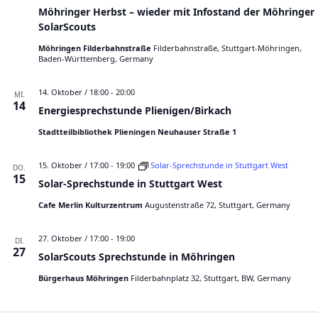
c
Möhringer Herbst – wieder mit Infostand der Möhringer
h
SolarScouts
Möhringen Filderbahnstraße
Filderbahnstraße, Stuttgart-Möhringen,
Baden-Württemberg, Germany
14. Oktober / 18:00
-
20:00
MI.
14
Energiesprechstunde Plienigen/Birkach
Stadtteilbibliothek Plieningen Neuhauser Straße 1
15. Oktober / 17:00
-
19:00
Solar-Sprechstunde in Stuttgart West
DO.
15
Solar-Sprechstunde in Stuttgart West
Cafe Merlin Kulturzentrum
Augustenstraße 72, Stuttgart, Germany
27. Oktober / 17:00
-
19:00
DI.
27
SolarScouts Sprechstunde in Möhringen
Bürgerhaus Möhringen
Filderbahnplatz 32, Stuttgart, BW, Germany