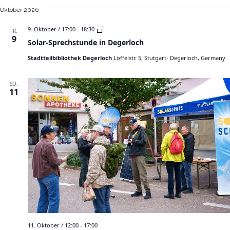
Oktober 2026
S
9. Oktober / 17:00
-
18:30
FR.
o
9
Solar-Sprechstunde in Degerloch
l
a
Stadtteilbibliothek Degerloch
Löffelstr. 5, Stutgart- Degerloch, Germany
r
-
S
p
SO.
r
11
e
c
h
s
t
u
n
d
e
i
n
D
e
g
e
r
l
11. Oktober / 12:00
-
17:00
o