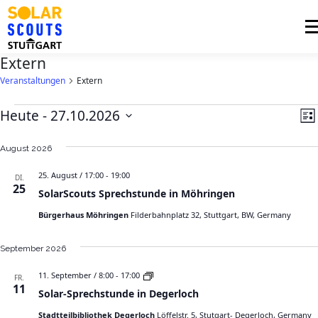
Zum
Inhalt
Me
springen
Extern
Veranstaltungen
PHOTOVOLTAIK
Extern
UNTERSTÜTZUNG
AKTUELLES
V
A
V
Heute
 - 
27.10.2026
List
e
e
n
Datum
BEZIRKSGRUPPEN
LOGIN
r
wählen.
r
s
August 2026
a
a
i
25. August / 17:00
-
19:00
DI.
n
n
25
c
SolarScouts Sprechstunde in Möhringen
s
s
h
Bürgerhaus Möhringen
Filderbahnplatz 32, Stuttgart, BW, Germany
t
t
t
a
a
e
September 2026
l
l
n
t
S
11. September / 8:00
-
17:00
FR.
t
-
o
11
u
Solar-Sprechstunde in Degerloch
l
u
N
n
a
Stadtteilbibliothek Degerloch
Löffelstr. 5, Stutgart- Degerloch, Germany
r