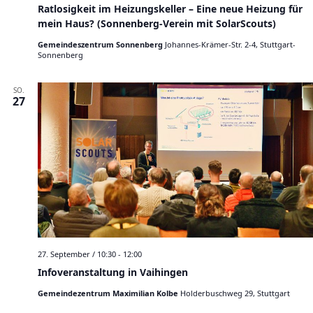
h
Ratlosigkeit im Heizungskeller – Eine neue Heizung für
o
mein Haus? (Sonnenberg-Verein mit SolarScouts)
f
Gemeindeszentrum Sonnenberg
Johannes-Krämer-Str. 2-4, Stuttgart-
Sonnenberg
SO.
27
27. September / 10:30
-
12:00
Infoveranstaltung in Vaihingen
Gemeindezentrum Maximilian Kolbe
Holderbuschweg 29, Stuttgart