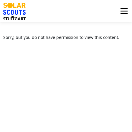
Zum
Inhalt
Menü
springen
PHOTOVOLTAIK
UNTERSTÜTZUNG
Sorry, but you do not have permission to view this content.
AKTUELLES
BEZIRKSGRUPPEN
LOGIN