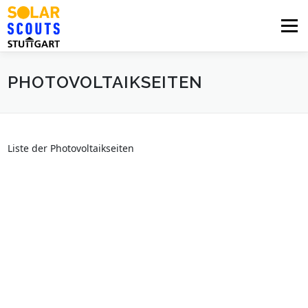
Zum
Inhalt
Menü
springen
PHOTOVOLTAIKSEITEN
PHOTOVOLTAIK
UNTERSTÜTZUNG
AKTUELLES
BEZIRKSGRUPPEN
LOGIN
Liste der Photovoltaikseiten