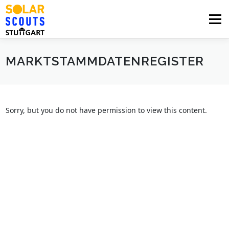
Zum
Inhalt
Menü
springen
MARKTSTAMMDATENREGISTER
PHOTOVOLTAIK
UNTERSTÜTZUNG
AKTUELLES
BEZIRKSGRUPPEN
LOGIN
Sorry, but you do not have permission to view this content.